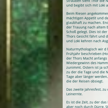
Sträuben sieht Thor die 
und begibt sich mit Loki a
Beim Riesen angekommen,
mächtigen Appetit und de
glaubhaft zu machen. End
der Trauung nach altem 
Schoß gelegt. Dies ist de
Thors Gesicht fährt und d
und Loki kehren nach Asg
Naturmythologisch wir d h
Frühjahr beschrieben (Hor
der Thors Macht anfangs n
Wiedergewinn des Hammer
zunimmt. Ostern ist ja sch
zu der die Tage und die N
Tage aber länger werden,
die der Reisen obsiegt.
Das zweite Jahresfest, zu 
Leinernte.
Es ist die Zeit, zu der das
aber noch durch Dürre, S