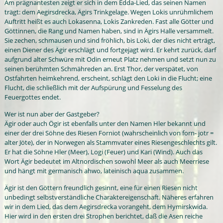
Am prägnantesten zeigt er sich in dem Edda-Lied, das seinen Namen
trägt: dem Aegirsdrecka, Ägirs Trinkgelage. Wegen Lokis unrühmlichem
Auftritt heißt es auch Lokasenna, Lokis Zankreden. Fast alle Götter und
Göttinnen, die Rang und Namen haben, sind in Ägirs Halle versammelt.
Sie zechen, schmausen und sind fröhlich, bis Loki, der dies nicht erträgt,
einen Diener des Ägir erschlägt und fortgejagt wird. Er kehrt zurück, darf
aufgrund alter Schwüre mit Odin erneut Platz nehmen und setzt nun zu
seinen berühmten Schmähreden an. Erst Thor, der verspätet, von
Ostfahrten heimkehrend, erscheint, schlägt den Loki in die Flucht; eine
Flucht, die schließlich mit der Aufspürung und Fesselung des
Feuergottes endet.
Wer ist nun aber der Gastgeber?
Ägir oder auch Ögir ist ebenfalls unter den Namen Hler bekannt und
einer der drei Söhne des Riesen Forniot (wahrscheinlich von forn- jotr =
alter Jöte), der in Norwegen als Stammvater eines Riesengeschlechts gilt.
Er hat die Söhne Hler (Meer), Logi (Feuer) und Kari (Wind). Auch das
Wort Ägir bedeutet im Altnordischen sowohl Meer als auch Meerriese
und hängt mit germanisch ahwo, lateinisch aqua zusammen.
Ägir ist den Göttern freundlich gesinnt, eine für einen Riesen nicht
unbedingt selbstverständliche Charaktereigenschaft. Näheres erfahren
wir in dem Lied, das dem Aegirsdrecka vorangeht, dem Hymirskwida.
Hier wird in den ersten drei Strophen berichtet, daß die Asen reiche