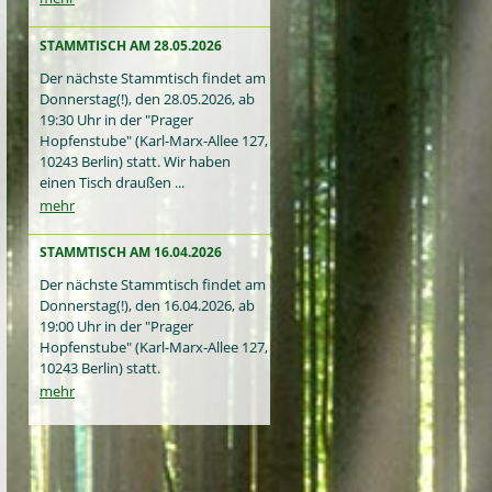
STAMMTISCH AM 28.05.2026
Der nächste Stammtisch findet am
Donnerstag(!), den 28.05.2026, ab
19:30 Uhr in der "Prager
Hopfenstube" (Karl-Marx-Allee 127,
10243 Berlin) statt. Wir haben
einen Tisch draußen ...
mehr
STAMMTISCH AM 16.04.2026
Der nächste Stammtisch findet am
Donnerstag(!), den 16.04.2026, ab
19:00 Uhr in der "Prager
Hopfenstube" (Karl-Marx-Allee 127,
10243 Berlin) statt.
mehr