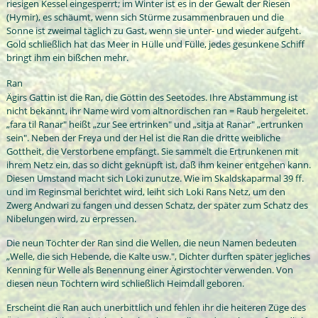
riesigen Kessel eingesperrt; im Winter ist es in der Gewalt der Riesen
(Hymir), es schäumt, wenn sich Stürme zusammenbrauen und die
Sonne ist zweimal täglich zu Gast, wenn sie unter- und wieder aufgeht.
Gold schließlich hat das Meer in Hülle und Fülle, jedes gesunkene Schiff
bringt ihm ein bißchen mehr.
Ran
Ägirs Gattin ist die Ran, die Göttin des Seetodes. Ihre Abstammung ist
nicht bekannt, ihr Name wird vom altnordischen ran = Raub hergeleitet.
„fara til Ranar" heißt „zur See ertrinken" und „sitja at Ranar" „ertrunken
sein". Neben der Freya und der Hel ist die Ran die dritte weibliche
Gottheit, die Verstorbene empfängt. Sie sammelt die Ertrunkenen mit
ihrem Netz ein, das so dicht geknüpft ist, daß ihm keiner entgehen kann.
Diesen Umstand macht sich Loki zunutze. Wie im Skaldskaparmal 39 ff.
und im Reginsmal berichtet wird, leiht sich Loki Rans Netz, um den
Zwerg Andwari zu fangen und dessen Schatz, der später zum Schatz des
Nibelungen wird, zu erpressen.
Die neun Töchter der Ran sind die Wellen, die neun Namen bedeuten
„Welle, die sich Hebende, die Kalte usw.", Dichter durften später jegliches
Kenning für Welle als Benennung einer Ägirstochter verwenden. Von
diesen neun Töchtern wird schließlich Heimdall geboren.
Erscheint die Ran auch unerbittlich und fehlen ihr die heiteren Züge des