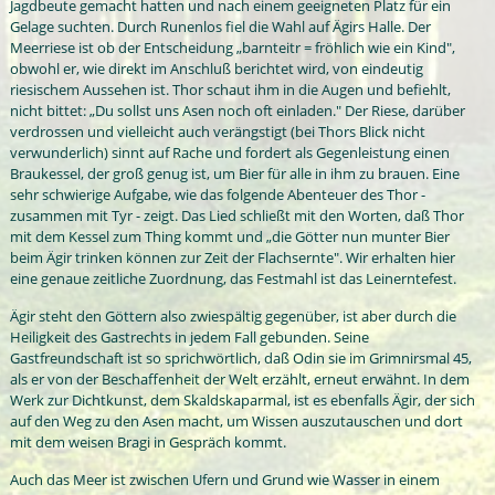
Jagdbeute gemacht hatten und nach einem geeigneten Platz für ein
Gelage suchten. Durch Runenlos fiel die Wahl auf Ägirs Halle. Der
Meerriese ist ob der Entscheidung „barnteitr = fröhlich wie ein Kind",
obwohl er, wie direkt im Anschluß berichtet wird, von eindeutig
riesischem Aussehen ist. Thor schaut ihm in die Augen und befiehlt,
nicht bittet: „Du sollst uns Asen noch oft einladen." Der Riese, darüber
verdrossen und vielleicht auch verängstigt (bei Thors Blick nicht
verwunderlich) sinnt auf Rache und fordert als Gegenleistung einen
Braukessel, der groß genug ist, um Bier für alle in ihm zu brauen. Eine
sehr schwierige Aufgabe, wie das folgende Abenteuer des Thor -
zusammen mit Tyr - zeigt. Das Lied schließt mit den Worten, daß Thor
mit dem Kessel zum Thing kommt und „die Götter nun munter Bier
beim Ägir trinken können zur Zeit der Flachsernte". Wir erhalten hier
eine genaue zeitliche Zuordnung, das Festmahl ist das Leinerntefest.
Ägir steht den Göttern also zwiespältig gegenüber, ist aber durch die
Heiligkeit des Gastrechts in jedem Fall gebunden. Seine
Gastfreundschaft ist so sprichwörtlich, daß Odin sie im Grimnirsmal 45,
als er von der Beschaffenheit der Welt erzählt, erneut erwähnt. In dem
Werk zur Dichtkunst, dem Skaldskaparmal, ist es ebenfalls Ägir, der sich
auf den Weg zu den Asen macht, um Wissen auszutauschen und dort
mit dem weisen Bragi in Gespräch kommt.
Auch das Meer ist zwischen Ufern und Grund wie Wasser in einem