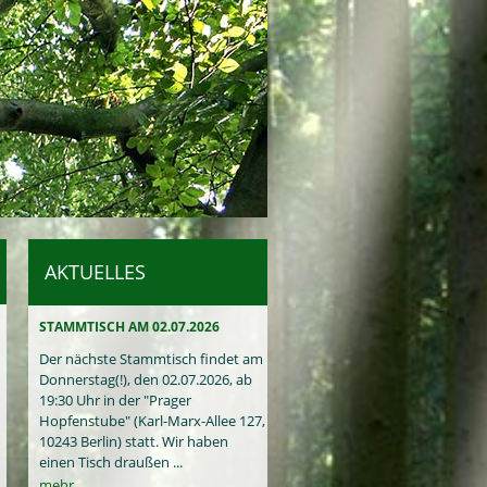
AKTUELLES
STAMMTISCH AM 02.07.2026
Der nächste Stammtisch findet am
Donnerstag(!), den 02.07.2026, ab
19:30 Uhr in der "Prager
Hopfenstube" (Karl-Marx-Allee 127,
10243 Berlin) statt. Wir haben
einen Tisch draußen ...
mehr