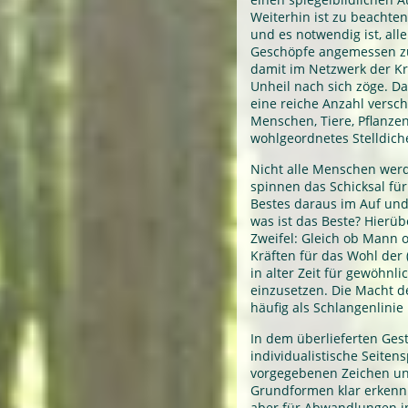
Weiterhin ist zu beachten
und es notwendig ist, all
Geschöpfe angemessen zu
damit im Netzwerk der Krä
Unheil nach sich zöge. D
eine reiche Anzahl versc
Menschen, Tiere, Pflanze
wohlgeordnetes Stelldich
Nicht alle Menschen werd
spinnen das Schicksal fü
Bestes daraus im Auf und
was ist das Beste? Hierüb
Zweifel: Gleich ob Mann o
Kräften für das Wohl der
in alter Zeit für gewöhnli
einzusetzen. Die Macht d
häufig als Schlangenlinie
In dem überlieferten Gest
individualistische Seiten
vorgegebenen Zeichen un
Grundformen klar erkenn
aber für Abwandlungen in