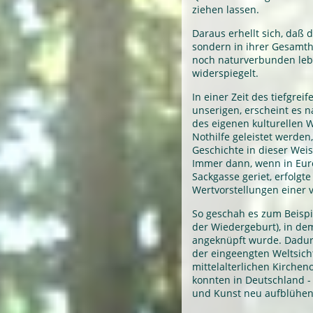
ziehen lassen.
Daraus erhellt sich, daß d
sondern in ihrer Gesamth
noch naturverbunden le
widerspiegelt.
In einer Zeit des tiefgre
unserigen, erscheint es n
des eigenen kulturellen 
Nothilfe geleistet werden
Geschichte in dieser Wei
Immer dann, wenn in Euro
Sackgasse geriet, erfolgt
Wertvorstellungen einer
So geschah es zum Beispie
der Wiedergeburt), in de
angeknüpft wurde. Dadurc
der eingeengten Weltsicht
mittelalterlichen Kirchen
konnten in Deutschland -
und Kunst neu aufblühen