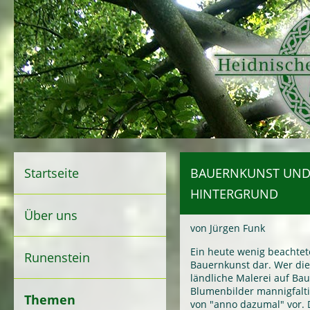
Startseite
BAUERNKUNST UND 
HINTERGRUND
Über uns
von Jürgen Funk
Ein heute wenig beachtete
Runenstein
Bauernkunst dar. Wer die
ländliche Malerei auf Ba
Blumenbilder mannigfalt
Themen
von "anno dazumal" vor. Di