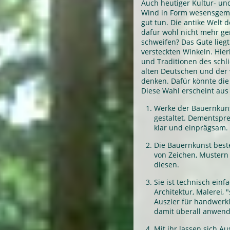
Auch heutiger Kultur- un
Wind in Form wesensgem
gut tun. Die antike Welt
dafür wohl nicht mehr g
schweifen? Das Gute liegt
versteckten Winkeln. Hie
und Traditionen des schl
alten Deutschen und der 
denken. Dafür könnte die
Diese Wahl erscheint aus
Werke der Bauernkunst
gestaltet. Dementspre
klar und einprägsam.
Die Bauernkunst best
von Zeichen, Muster
diesen.
Sie ist technisch ein
Architektur, Malerei,
Auszier für handwerkli
damit überall anwend
Mit ihr lassen sich A