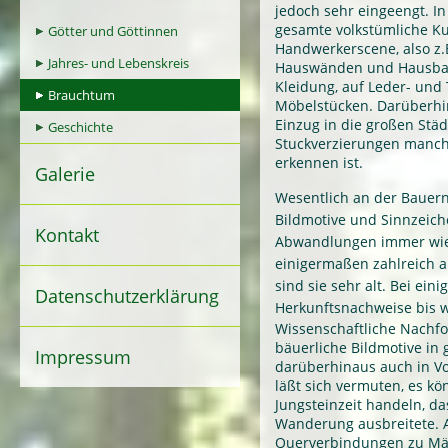
jedoch sehr eingeengt. I
gesamte volkstümliche Ku
Götter und Göttinnen
Handwerkerscene, also z.
Jahres- und Lebenskreis
Hauswänden und Hausbalk
Kleidung, auf Leder- und
Brauchtum
Möbelstücken. Darüberhi
Einzug in die großen Städ
Geschichte
Stuckverzierungen manch
erkennen ist.
Galerie
Wesentlich an der Bauer
Bildmotive und Sinnzeiche
Kontakt
Abwandlungen immer wied
einigermaßen zahlreich a
sind sie sehr alt. Bei ei
Datenschutzerklärung
Herkunftsnachweise bis wei
Wissenschaftliche Nachfo
bäuerliche Bildmotive in
Impressum
darüberhinaus auch in Vo
läßt sich vermuten, es kö
Jungsteinzeit handeln, d
Wanderung ausbreitete. A
Querverbindungen zu Mär