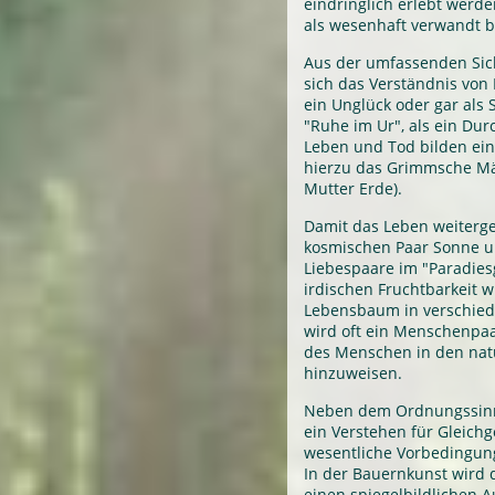
eindringlich erlebt werd
als wesenhaft verwandt b
Aus der umfassenden Sic
sich das Verständnis von 
ein Unglück oder gar als 
"Ruhe im Ur", als ein D
Leben und Tod bilden ei
hierzu das Grimmsche Mä
Mutter Erde).
Damit das Leben weiterg
kosmischen Paar Sonne un
Liebespaare im "Paradies
irdischen Fruchtbarkeit 
Lebensbaum in verschied
wird oft ein Menschenpaa
des Menschen in den natü
hinzuweisen.
Neben dem Ordnungssinn
ein Verstehen für Gleichg
wesentliche Vorbedingung
In der Bauernkunst wird 
einen spiegelbildlichen A