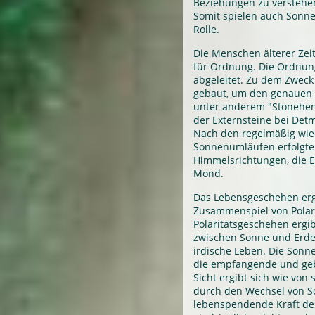
Beziehungen zu verstehen.
Somit spielen auch Sonne
Rolle.
Die Menschen älterer Zei
für Ordnung. Die Ordnu
abgeleitet. Zu dem Zwec
gebaut, um den genauen 
unter anderem "Stonehen
der Externsteine bei Det
Nach den regelmäßig wie
Sonnenumläufen erfolgte 
Himmelsrichtungen, die E
Mond.
Das Lebensgeschehen ergi
Zusammenspiel von Polarit
Polaritätsgeschehen ergi
zwischen Sonne und Erde.
irdische Leben. Die Sonne
die empfangende und geb
Sicht ergibt sich wie von 
durch den Wechsel von S
lebenspendende Kraft de