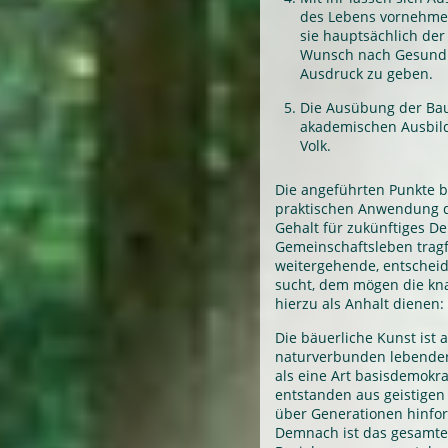
des Lebens vornehmen
sie hauptsächlich de
Wunsch nach Gesundhe
Ausdruck zu geben.
Die Ausübung der Bau
akademischen Ausbildu
Volk.
Die angeführten Punkte be
praktischen Anwendung de
Gehalt für zukünftiges 
Gemeinschaftsleben tragfä
weitergehende, entscheid
sucht, dem mögen die k
hierzu als Anhalt dienen:
Die bäuerliche Kunst ist
naturverbunden lebender
als eine Art basisdemokr
entstanden aus geistige
über Generationen hinfort
Demnach ist das gesamte