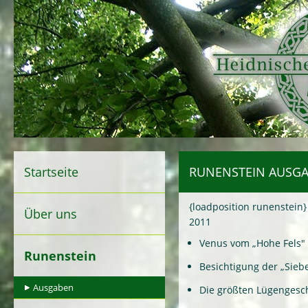
Startseite
RUNENSTEIN AUSGA
{loadposition runenstein}
Über uns
2011
Venus vom „Hohe Fels"
Runenstein
Besichtigung der „Sieb
Ausgaben
Die größten Lügengesch