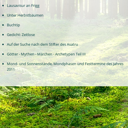
Lausavisur an Frigg
Unter Herbstbäumen
Buchtip
Gedicht: Zeitlose
Auf der Suche nach dem Stifter des Asatru
Götter - Mythen - Märchen - Archetypen Teil III
Mond- und Sonnenstände, Mondphasen und Festtermine des Jahres
2011