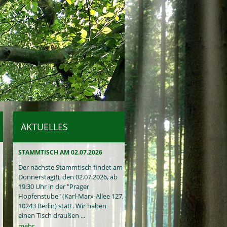
AKTUELLES
STAMMTISCH AM 02.07.2026
Der nächste Stammtisch findet am
Donnerstag(!), den 02.07.2026, ab
19:30 Uhr in der "Prager
Hopfenstube" (Karl-Marx-Allee 127,
10243 Berlin) statt. Wir haben
einen Tisch draußen ...
mehr