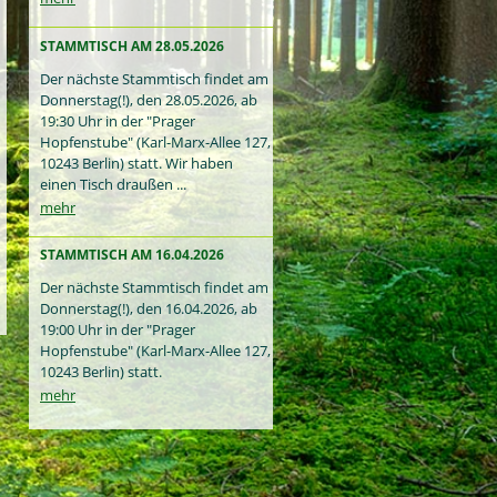
STAMMTISCH AM 28.05.2026
Der nächste Stammtisch findet am
Donnerstag(!), den 28.05.2026, ab
19:30 Uhr in der "Prager
Hopfenstube" (Karl-Marx-Allee 127,
10243 Berlin) statt. Wir haben
einen Tisch draußen ...
mehr
STAMMTISCH AM 16.04.2026
Der nächste Stammtisch findet am
Donnerstag(!), den 16.04.2026, ab
19:00 Uhr in der "Prager
Hopfenstube" (Karl-Marx-Allee 127,
10243 Berlin) statt.
mehr