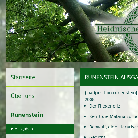
Startseite
RUNENSTEIN AUSGA
{loadposition runenstein}
Über uns
2008
Der Fliegenpilz
Runenstein
Kehrt die Malaria zurü
Beowulf, eine literarisc
Ausgaben
Gedicht