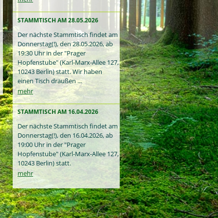
STAMMTISCH AM 28.05.2026
Der nächste Stammtisch findet am
Donnerstag(!), den 28.05.2026, ab
19:30 Uhr in der "Prager
Hopfenstube" (Karl-Marx-Allee 127,
10243 Berlin) statt. Wir haben
einen Tisch draußen ...
mehr
STAMMTISCH AM 16.04.2026
Der nächste Stammtisch findet am
Donnerstag(!), den 16.04.2026, ab
19:00 Uhr in der "Prager
Hopfenstube" (Karl-Marx-Allee 127,
10243 Berlin) statt.
mehr