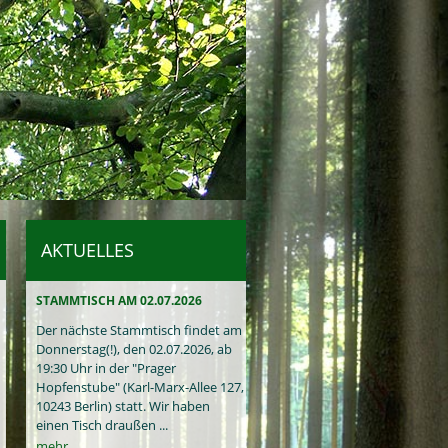
AKTUELLES
STAMMTISCH AM 02.07.2026
Der nächste Stammtisch findet am
Donnerstag(!), den 02.07.2026, ab
19:30 Uhr in der "Prager
Hopfenstube" (Karl-Marx-Allee 127,
10243 Berlin) statt. Wir haben
einen Tisch draußen ...
mehr